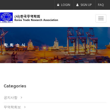
LOGIN
SIGN UP
FAQ
Toggl
navig
학회소식
Categories
공지사항
무역학회보