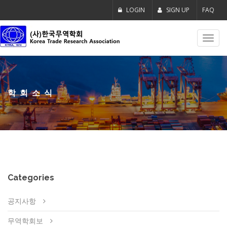
LOGIN
SIGN UP
FAQ
Toggl
navig
학회소식
Categories
공지사항
무역학회보