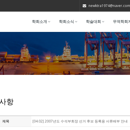
newktra1974@naver.co
학회소개
학회소식
학술대회
무역학회
사항
제목
[04.02] 2007년도 수석부회장 선거 후보 등록용 서류배부 안내