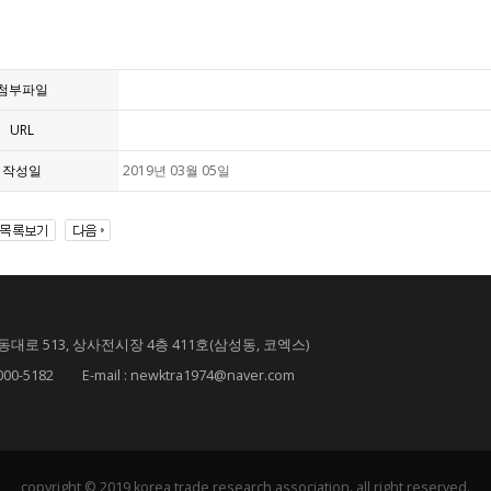
첨부파일
URL
작성일
2019년 03월 05일
대로 513, 상사전시장 4층 411호(삼성동, 코엑스)
182 E-mail : newktra1974@naver.com
copyright © 2019 korea trade research association. all right reserved.