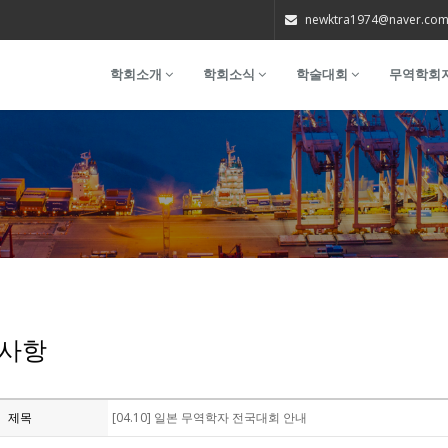
newktra1974@naver.co
학회소개
학회소식
학술대회
무역학회
사항
제목
[04.10] 일본 무역학자 전국대회 안내