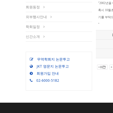
"2002년
회원동정
혹시 10월
외부행사안내
기를 부탁드
"
학회일정
신간소개
무역학회지 논문투고
JKT 영문지 논문투고
회원가입 안내
02-6000-5182