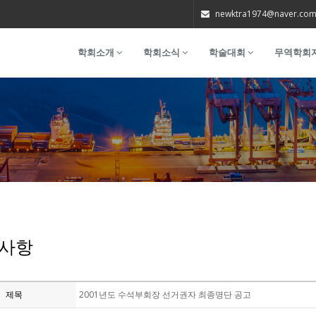
newktra1974@naver.co
학회소개
학회소식
학술대회
무역학회
사항
제목
2001년도 수석부회장 선거권자 최종명단 공고