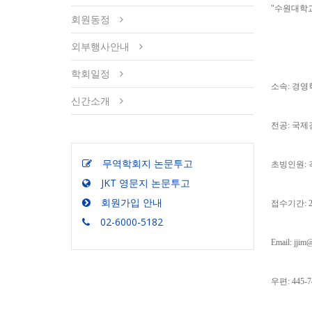
"수원대학
회원동정
외부행사안내
학회일정
소속: 경영
신간소개
전공: 국제
무역학회지 논문투고
초빙인원: 
JKT 영문지 논문투고
회원가입 안내
접수기간: 2007
02-6000-5182
Email: jjim
우편: 445