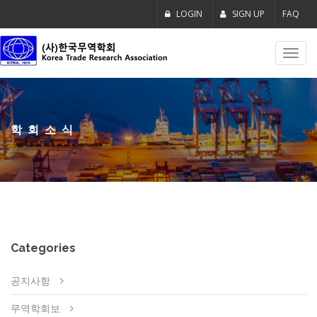
LOGIN
SIGN UP
FAQ
Toggl
navig
학회소식
Categories
공지사항
무역학회보