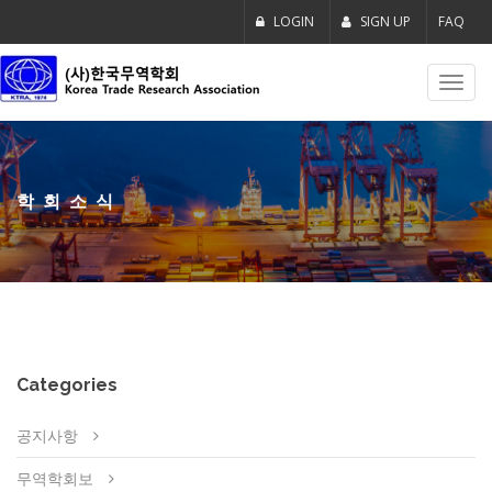
LOGIN
SIGN UP
FAQ
Toggl
navig
학회소식
Categories
공지사항
무역학회보