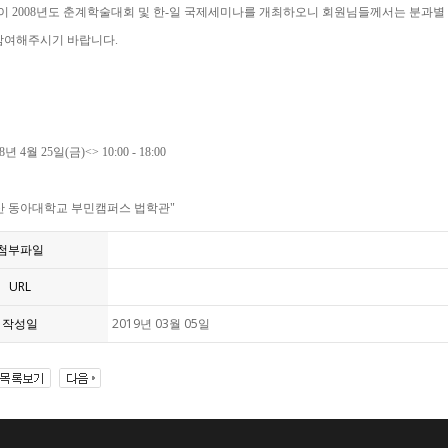
이 2008년도 춘계학술대회 및 한-일 국제세미나를 개최하오니 회원님들께서는 분과
참여해주시기 바랍니다.
8년 4월 25일(금)<> 10:00 - 18:00
 부산 동아대학교 부민캠퍼스 법학관"
첨부파일
URL
작성일
2019년 03월 05일