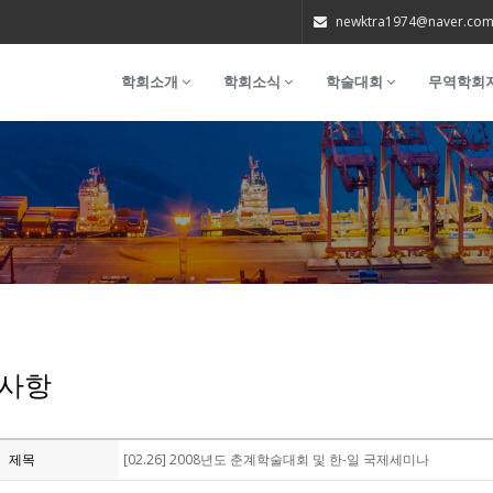
newktra1974@naver.co
학회소개
학회소식
학술대회
무역학회
사항
제목
[02.26] 2008년도 춘계학술대회 및 한-일 국제세미나