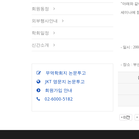
"아래와 같
회원동정
세미나에 
외부행사안내
학회일정
신간소개
- 일시 : 200
- 장소 :
무역학회지 논문투고
JKT 영문지 논문투고
회원가입 안내
02-6000-5182