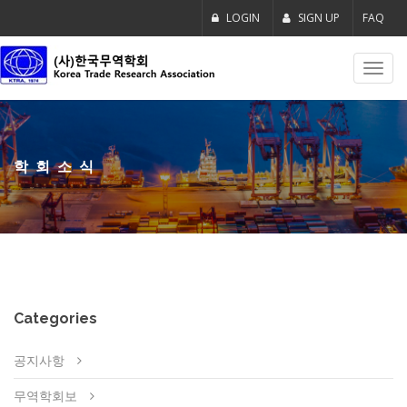
LOGIN
SIGN UP
FAQ
Toggl
navig
학회소식
Categories
공지사항
무역학회보