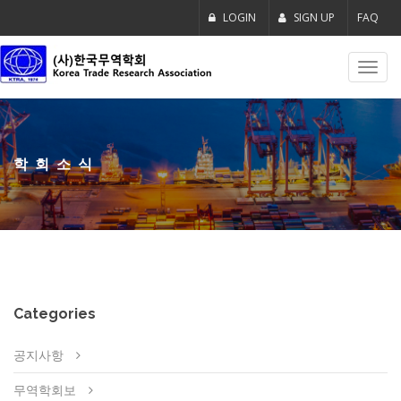
LOGIN
SIGN UP
FAQ
Toggl
navig
학회소식
Categories
공지사항
무역학회보