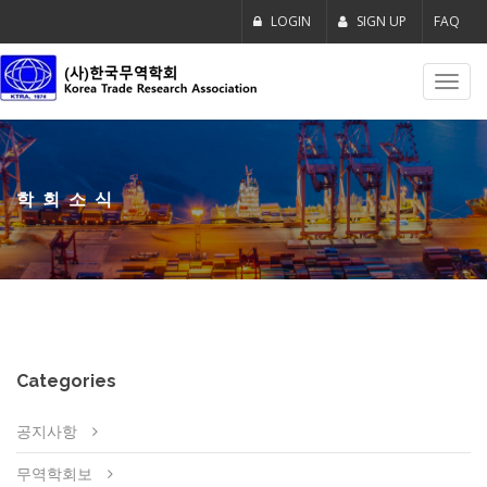
LOGIN
SIGN UP
FAQ
Toggl
navig
학회소식
Categories
공지사항
무역학회보