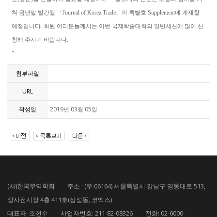
쳐 금년말 발간될 「Journal of Korea Trade」의 특별호 Supplement에 게재할
예정입니다. 회원 여러분들께서는 이번 국제학술대회의 일반세션에 많이 신
청해 주시기 바랍니다.
"
첨부파일
URL
작성일
2019년 03월 05일
(사)한국무역학회 주소 : (우 06164) 서울특별시 강남구 영동대로 513,
상사전시장 4층 411호(삼성동, 코엑스)
대표자: 조현수 사업자번호: 211-82-08326 전화: 02-6000-