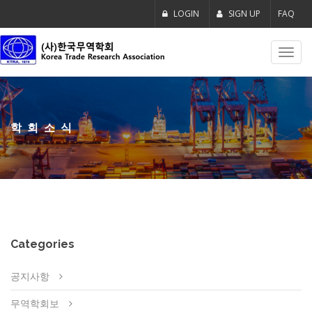
LOGIN
SIGN UP
FAQ
Toggl
navig
학회소식
Categories
공지사항
무역학회보