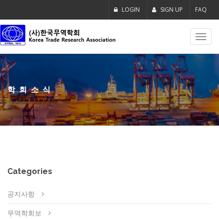
LOGIN
SIGN UP
FAQ
Toggl
navig
학회소식
Categories
공지사항
무역학회보