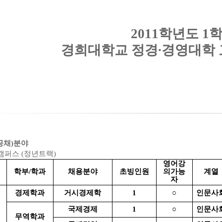
2011학년도 1
경희대학교 정경∙경영대학 
(공채)분야
캠퍼스 (정년트랙)
영어강
학부/학과
채용분야
초빙인원
의
가능
계열
자
경제학과
거시경제학
1
○
인문사
국제경제
1
○
인문사
무역학과