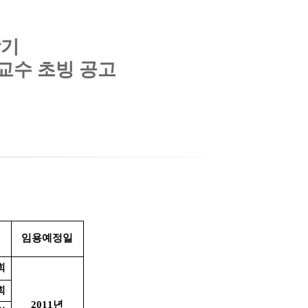
학기
교수 초빙 공고
임용예정일
회
회
2011년