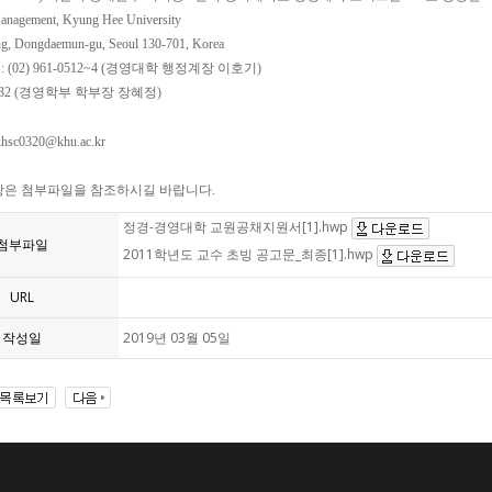
anagement, Kyung Hee University
g, Dongdaemun-gu, Seoul 130-701, Korea
(02) 961-0512~4 (경영대학 행정계장 이호기)
-9432 (경영학부 학부장 장혜정)
sc0320@khu.ac.kr
항은 첨부파일을 참조하시길 바랍니다.
정경-경영대학 교원공채지원서[1].hwp
첨부파일
2011학년도 교수 초빙 공고문_최종[1].hwp
URL
작성일
2019년 03월 05일