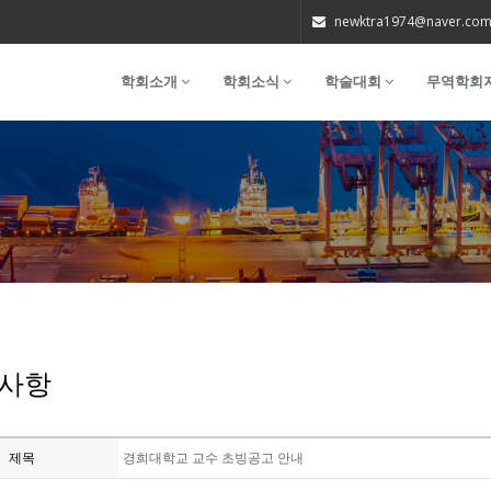
newktra1974@naver.co
학회소개
학회소식
학술대회
무역학회
사항
제목
경희대학교 교수 초빙공고 안내