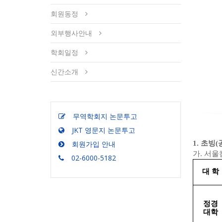
회원동정
외부행사안내
학회일정
신간소개
무역학회지 논문투고
JKT 영문지 논문투고
회원가입 안내
1. 초빙
가. 서울
02-6000-5182
대 학
정경
대학