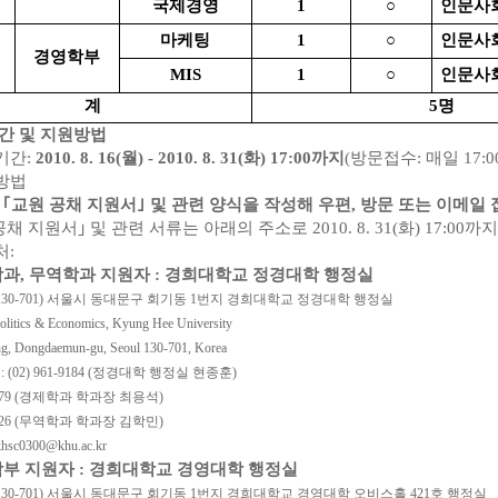
국제경영
1
○
인문사
마케팅
1
○
인문사
경영학부
MIS
1
○
인문사
계
5명
기간 및 지원방법
기간:
2010. 8. 16(월) - 2010. 8. 31(화) 17:00까지
(
방문접수: 매일 17:
방법
 ｢교원 공채 지원서｣ 및 관련 양식을 작성해 우편, 방문 또는 이메일 
공채 지원서｣ 및 관련 서류는
아래의 주소로 2010. 8. 31(화) 17:0
처:
학과, 무역학과 지원자 : 경희대학교 정경대학 행정실
130-701) 서울시 동대문구 회기동 1번지 경희대학교 정경대학 행정실
Politics & Economics, Kyung Hee University
g, Dongdaemun-gu, Seoul 130-701, Korea
(02) 961-9184 (정경대학 행정실 현종훈)
-0479 (경제학과 학과장 최용석)
-0426 (무역학과 학과장 김학민)
sc0300@khu.ac.kr
학부 지원자 : 경희대학교 경영대학 행정실
130-701) 서울시 동대문구 회기동 1번지 경희대학교 경영대학 오비스홀 421호 행정실