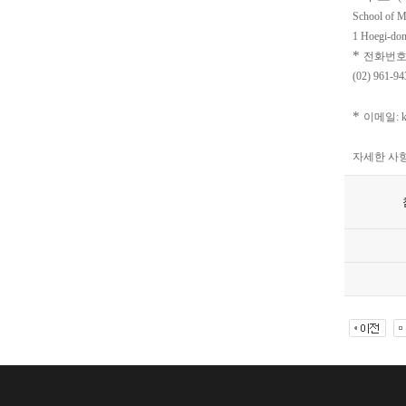
School of M
1 Hoegi-don
*
전화번호: 
(02) 961
*
이메일: kh
자세한 사