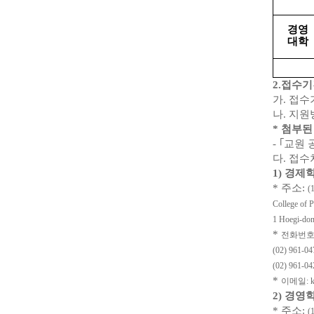
경영
대학
2.접수
가. 접수
나. 지원
* 첨부된
-
｢교원 
다. 접수
1) 경제
* 주소:
(
College of 
1 Hoegi-don
*
전화번호: 
(02) 961
(02) 961
*
이메일: kh
2) 경영
* 주소:
(