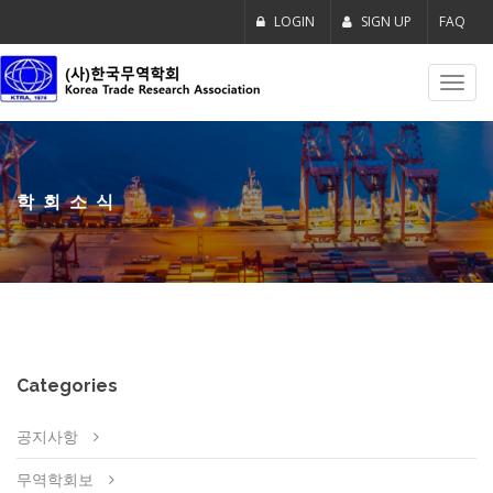
LOGIN
SIGN UP
FAQ
Toggl
navig
학회소식
Categories
공지사항
무역학회보