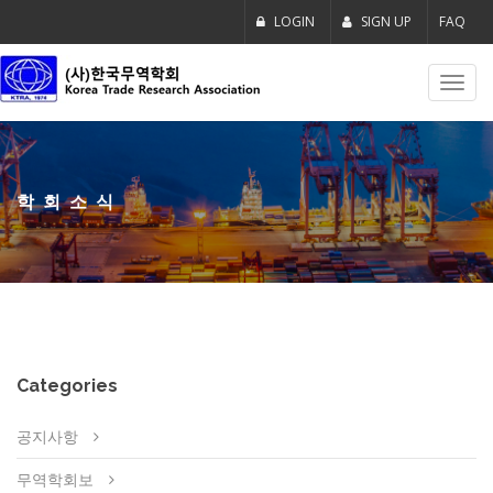
LOGIN
SIGN UP
FAQ
Toggl
navig
학회소식
Categories
공지사항
무역학회보