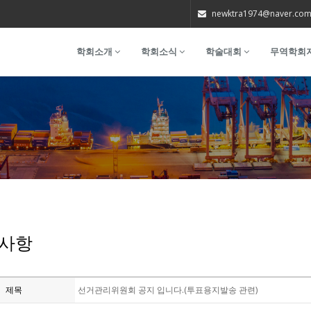
newktra1974@naver.co
학회소개
학회소식
학술대회
무역학회
사항
제목
선거관리위원회 공지 입니다.(투표용지발송 관련)