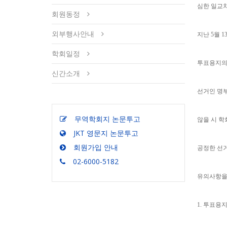
심한 일교차
회원동정
외부행사안내
지난 5월 
학회일정
투표용지의
신간소개
선거인 명부
무역학회지 논문투고
않을 시 학
JKT 영문지 논문투고
회원가입 안내
공정한 선
02-6000-5182
유의사항을
1. 투표용