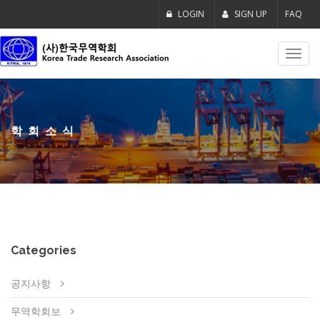
LOGIN
SIGN UP
FAQ
Toggl
navig
학회소식
Categories
공지사항
무역학회보