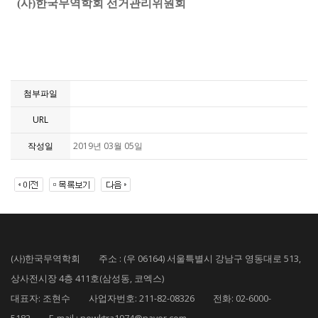
(사)한국무역학회 선거관리위원회
첨부파일
URL
작성일
2019년 03월 05일
(사)한국무역학회 주소 : (우 06164) 서울특별시 강남구 영동대로 513,
상사전시장 4층 411호(삼성동, 코엑스)
대표자: 조현수 사업자번호: 211-82-08326 전화: 02-6000-