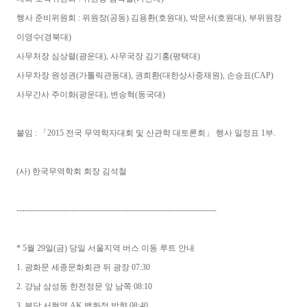
행사 준비위원회 : 위원장(공동) 김용환(호원대), 박문서(호원대), 부위원장
이영수(경북대)
사무처장 심상렬(광운대), 사무국장 김기홍(평택대)
사무차장 원성권(가톨릭관동대), 권희환(대한상사중재원), 손승표(CAP)
사무간사 주이화(광운대), 변승혁(동국대)
붙임 : 「2015 전국 무역학자대회 및 산관학 대토론회」 행사 일정표 1부.
(사) 한국무역학회 회장 김석철
-------------------------------------------------------------------------
* 5월 29일(금) 당일 서울지역 버스 이동 루트 안내
1. 광화문 세종문화회관 뒤 광장 07:30
2. 강남 삼성동 한전정문 앞 남쪽 08:10
3. 분당 서현역 AK 백화점 방향 08:40