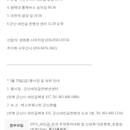
4. 평택대 통학버스 승차장 09:30
5. 대전역 광장 앞 10:50
6 군산 새만금 컨벤션 센터 12:20 도착
선탑자/ 권희환 사무차장 (010-8503-0374)
주이화 사무간사 (010-9470-1602)
-------------------------------------------------------------------------
* 5월 29일(금) 행사장 및 숙박 안내
1. 행사장 : 군산새만금컨벤션센터
(전북 군산시 새만금북로 437, Tel. 063-468-1880)
2. 숙 소 : 베스트웨스턴 군산호텔
(전북 군산시 새만금북로 435, 군산새만금컨벤션 도보 1분, Tel. 063-469-1234)
2015_새만금_전국 무역학자대회 및 산관학 대토론회_초청장
첨부파일
(최종).hwp