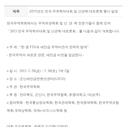
제목
2015년도 전국 무역학자대회 및 산관학 대토론회 행사 일정
한국무역학회에서는 무역유관학회 및 산. 관. 학 전문가들이 함께 모여
「2015 전국 무역학자대회 및 산관학 대토론회」를 다음과 같이 개최합니다.
o 주 제 : “한·중 FTA와 새만금 무역비전의 전략적 탐색”
- 한국무역의 새로운 관문, 새만금 비전을 점검한다 -
o 일 시 : 2015. 5. 29(금) ~ 5. 30(토), 1박 2일
o 장 소 : 군산새만금컨벤션센터(GSCO)
o 주 관 : 한국무역학회
o 후 원 : 전라북도, 군산시, 한국무역협회, 호원대학교, 대상(주)
o 참여학회 : 한국통상정보학회, 한국관세학회, 한국중재학회, 한국무역보험
학회,국제상학회, 국제e-비즈니스학회 등
대회 조직위원회 : 위원장 김석철(가천대)