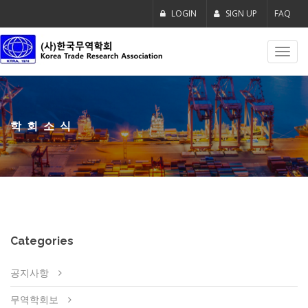
LOGIN
SIGN UP
FAQ
Toggl
navig
학회소식
Categories
공지사항
무역학회보