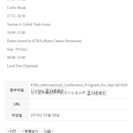
Coffee Break
17:15~18:30
Session 4: Global Trade Issues
19:00~21:00
Dinner hosted by KTRA (Bonto Chinese Restaurant)
Sept. 19 (Sat.)
09:00~15:00
Local Tour (Optional)
KTRA_International_Conference_Program_for_Sep18(1509
첨부파일
11).hwp
정석물류통상연구원_오시는길.pdf
URL
작성일
2019년 03월 06일