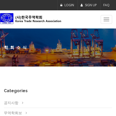
LOGIN
SIGN UP
FAQ
Toggl
navig
학회소식
Categories
공지사항
무역학회보