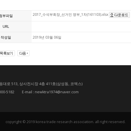
2017_수석부회장_선거인 명부_1차(161103).xlsx
첨부파일
URL
작성일
2019년 03월 06일
대로 513, 상사전시장 4층 411호(삼성동, 코엑스)
182 E-mail : newktra1974@naver.com
copyright © 2019 korea trade research association. all right reserved.