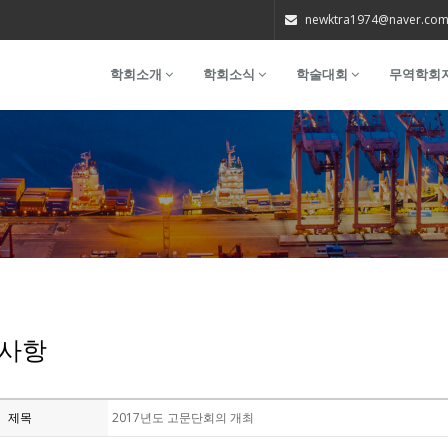
newktra1974@naver.co
학회소개
학회소식
학술대회
무역학회
사항
제목
2017년도 고문단회의 개최