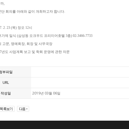
까,
고문단 회의를 아래와 같이 개최하고자 합니다.
7. 2. 23 (목) 정오 12시
마쯔가제 일식 (삼성동 오크우드 프리미어호텔 3층) 02-3466-7733
학회 고문, 명예회장, 회장 및 사무국장
2017년도 사업계획 보고 및 학회 운영에 관한 자문
첨부파일
URL
작성일
2019년 03월 06일