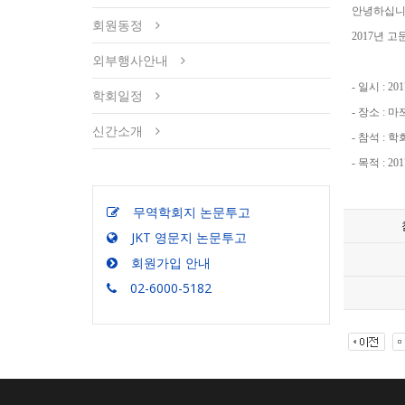
안녕하십니
회원동정
2017년 
외부행사안내
- 일시 : 201
학회일정
- 장소 : 
신간소개
- 참석 : 
- 목적 : 
무역학회지 논문투고
JKT 영문지 논문투고
회원가입 안내
02-6000-5182