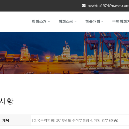
newktra1974@naver.co
학회소개
학회소식
학술대회
무역학회
사항
제목
[한국무역학회] 2018년도 수석부회장 선거인 명부 (최종)