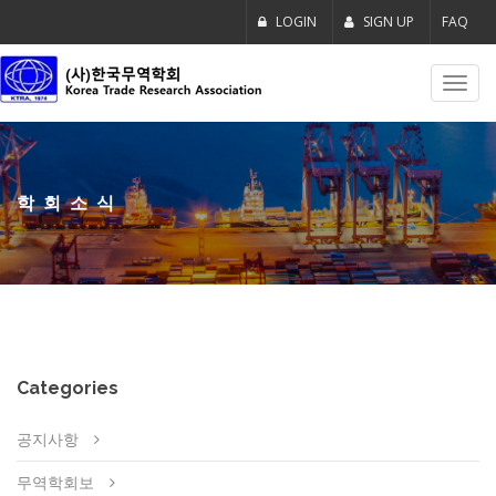
LOGIN
SIGN UP
FAQ
Toggl
navig
학회소식
Categories
공지사항
무역학회보