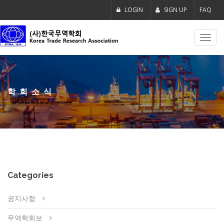
LOGIN
SIGN UP
FAQ
Toggl
navig
학회소식
Categories
공지사항
무역학회보