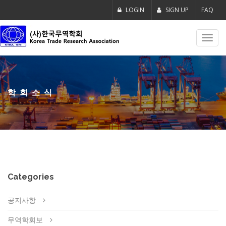
LOGIN
SIGN UP
FAQ
Toggl
navig
학회소식
Categories
공지사항
무역학회보