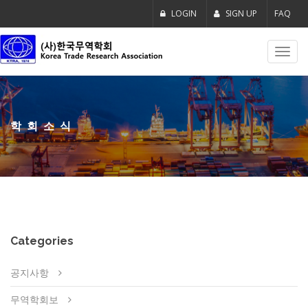
LOGIN
SIGN UP
FAQ
Toggl
navig
학회소식
Categories
공지사항
무역학회보