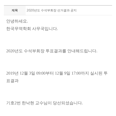
제목
2020년도 수석부회장 선거결과 공지
안녕하세요
.
한국무역학회 사무국입니다
.
2020
년도 수석부회장 투표결과를 안내해드립니다
.
2019
년
12
월
3
일
09:00
부터
12
월
9
일
17:00
까지 실시된 투
표결과
기호
2
번 한낙현 교수님이 당선되셨습니다
.