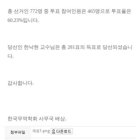
총 선거인
772
명 중 투표 참여인원은
465
명으로 투표율은
60.23%
입니다
.
당선인 한낙현 교수님은 총
281
표의 득표로 당선되셨습니
다
.
감사합니다
.
한국무역학회 사무국 배상
.
개표1.png
첨부파일