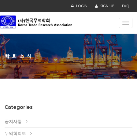
LOGIN
SIGN UP
FAQ
Toggl
navig
학회소식
Categories
공지사항
무역학회보