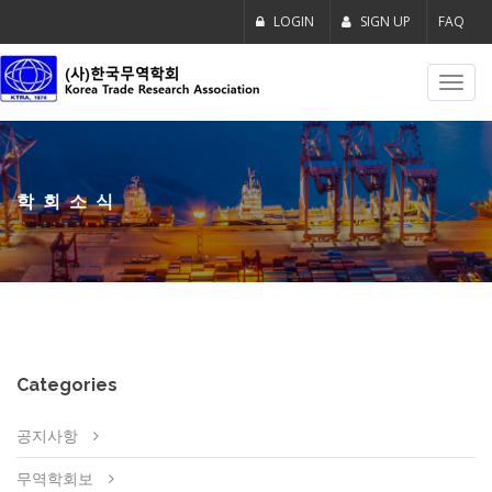
LOGIN
SIGN UP
FAQ
Toggl
navig
학회소식
Categories
공지사항
무역학회보