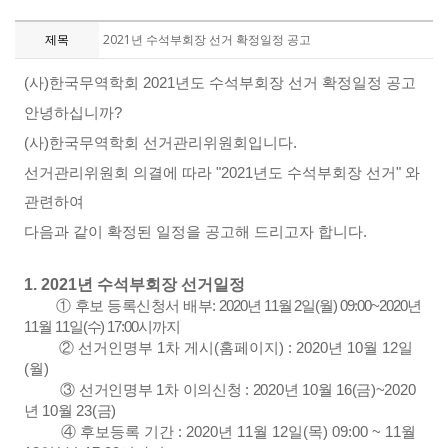
제목
2021년 수석부회장 선거 확정일정 공고
(
사
)
한국무역학회
2021
년도 수석부회장 선거 확정일정 공고
안녕하십니까
?
(
사
)
한국무역학회 선거관리위원회입니다
.
선거관리위원회 의결에 따라
"2021
년도 수석부회장 선거
"
와
관련하여
다음과 같이 확정된 일정을 공고해 드리고자 합니다
.
1. 2021
년 수석부회장 선거일정
①
후보 등록신청서 배부
:
2020
년
11
월
2
일
(
월
) 09:00
~
2020
년
11
월
11
일
(
수
) 17:00
시까지
②
선거인명부
1
차 게시
(
홈페이지
) : 2020
년
10
월
12
일
(
월
)
③
선거인명부
1
차 이의신청
: 2020
년
10
월
16(
금
)~2020
년
10
월
23(
금
)
④
후보등록 기간
: 2020
년
11
월
12
일
(
목
) 09:00
~
11
월