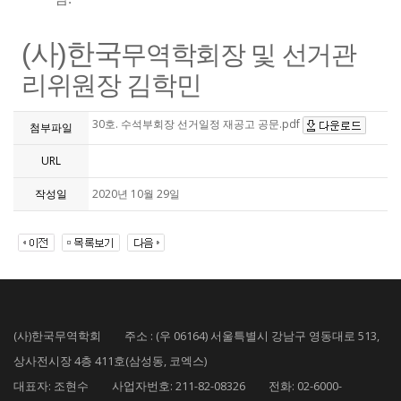
(
사
)
한국
무역학회장 및 선거관
리위원장 김학민
30호. 수석부회장 선거일정 재공고 공문.pdf
첨부파일
URL
작성일
2020년 10월 29일
(사)한국무역학회 주소 : (우 06164) 서울특별시 강남구 영동대로 513,
상사전시장 4층 411호(삼성동, 코엑스)
대표자: 조현수 사업자번호: 211-82-08326 전화: 02-6000-