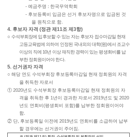
-
예금주명
:
한국무역학회
-
후보등록비 입금은 선거 후보자명으로 입금된 것
을 원칙으로 함
.
4.
후보자 자격
(
정관 제
11
조 제
3
항
)
○
수석부회장에 입후보할 수 있는 자는 후보자 접수마감일 현재
고등교육법에 의하여 인정된 국내외의 대학
(
원
)
에서 조교수
이상의 직에
10
년 이상 재직한 경력이 있는 평생회비를 납
부한 정회원이어야 한다
.
5.
선거권자 자격
○
해당 연도
수석부회장 후보등록마감일 현재 정회원의 자격
을 취득한 자로서
①
2020
년도 수석부회장 후보등록마감일 현재 정회원의 자
격을 취득한 후
1
년이 경과한 자로서
2019
년도 및
2020
년도 연회비
(
평생회비 포함
)
를 납부한 정회원이어야
함
.
②
단
,
후보등록일 이전에
2019
년도 연회비를 소급하여 납부
할 경우에는 선거권이 주어짐
.
※
(
정관 제
11
조
)
회장
,
수석부회장 및 부회장의 선임