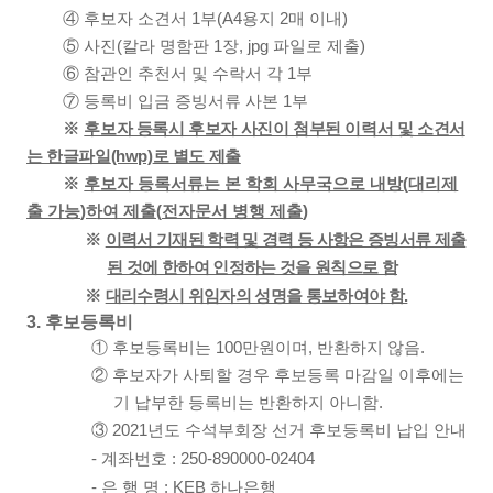
④
후보자 소견서
1
부
(A4
용지
2
매 이내
)
⑤
사진
(
칼라 명함판
1
장
, jpg
파일로 제출
)
⑥
참관인 추천서 및 수락서 각
1
부
⑦
등록비 입금 증빙서류 사본
1
부
※
후보자 등록시 후보자 사진이 첨부된 이력서 및 소견서
는 한글파일
(hwp)
로 별도 제출
※
후보자 등록서류는 본 학회 사무국으로 내방
(
대리제
출 가능
)
하여 제출
(
전자문서 병행 제출
)
※
이력서 기재된 학력 및 경력 등 사항은 증빙서류 제출
된 것에 한하여 인정하는 것을 원칙으로 함
※
대리수령시 위임자의 성명을 통보하여야 함
.
3.
후보등록비
①
후보등록비는
100
만원이며
,
반환하지 않음
.
②
후보자가 사퇴할 경우 후보등록 마감일 이후에는
기 납부한 등록비는 반환하지 아니함
.
③
2021
년도 수석부회장 선거 후보등록비 납입 안내
-
계좌번호
: 250-890000-02404
-
은 행 명
: KEB
하나은행