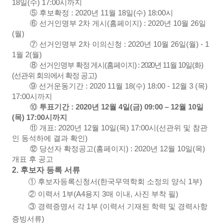
18
일
(
수
) 17:00
시까지
⑤
후보확정
: 2020
년
11
월
18
일
(
수
) 18:00
시
⑥
선거인명부
2
차 게시
(
홈페이지
) : 2020
년
10
월
26
일
(
월
)
⑦
선거인명부
2
차 이의신청
: 2020
년
10
월
26
일
(
월
) - 1
1
월
2(
월
)
⑧
선거인명부 확정 게시
(
홈페이지
) : 2020
년
11
월 10
일
(화
)
(
선관위 회의에서 확정 공고
)
⑨
선거운동기간
: 2020 11
월
18(
수
) 18:00 - 12
월
3 (
목
)
17:00
시까지
⑩
투표기간
: 2020
년
12
월
4
일
(
금
) 09:00
–
12
월
10
일
(목
) 17:00
시까지
⑪
개표
: 2020
년
12
월
10
일
(목
) 17:00
시
(
선관위 및 참관
인 동석하에 결과 확인
)
⑫
당선자 확정공고
(
홈페이지
) : 2020
년
12
월
10
일
(목
)
개표 후 공고
2.
후보자 등록 서류
①
후보자등록신청서
(
한국무역학회 소정의 양식
1
부
)
②
이력서
1
부
(A4
용지
3
매 이내
,
사진 부착 필
)
③
경력증명서 각
1
부
(
이력서 기재된 학력 및 경력사항
증빙서류
)