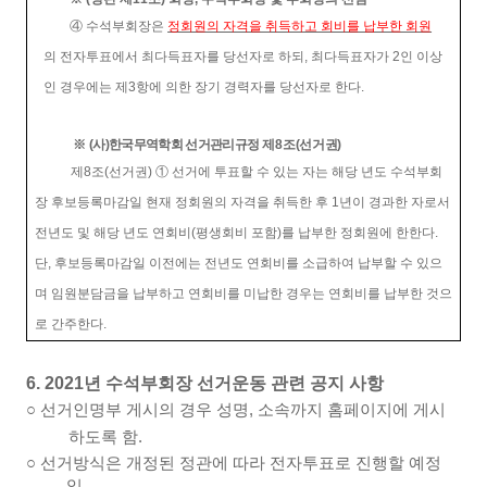
④
수석부회장은
정회원의 자격을 취득하고 회비를 납부한 회원
의 전자투표에서 최다득표자를 당선자로 하되
,
최다득표자가
2
인 이상
인 경우에는 제
3
항에 의한 장기 경력자를 당선자로 한다
.
※
(
사
)
한국무역학회 선거관리규정
제
8
조
(
선거권
)
제
8
조
(
선거권
)
①
선거에 투표할 수 있는 자는 해당 년도 수석부회
장 후보등록마감일 현재 정회원의 자격을 취득한 후
1
년이 경과한 자로서
전년도 및 해당 년도 연회비
(
평생회비 포함
)
를 납부한 정회원에 한한다
.
단
,
후보등록마감일 이전에는 전년도 연회비를 소급하여 납부할 수 있으
며 임원분담금을 납부하고 연회비를 미납한 경우는 연회비를 납부한 것으
로 간주한다.
6. 2021
년 수석부회장 선거운동 관련 공지 사항
○
선거인명부 게시의 경우 성명
,
소속까지 홈페이지에 게시
하도록 함
.
○
선거방식은 개정된 정관에 따라 전자투표로 진행할 예정
임
.