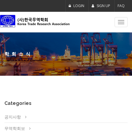
LOGIN
SIGN UP
FAQ
Toggl
navig
학회소식
Categories
공지사항
무역학회보