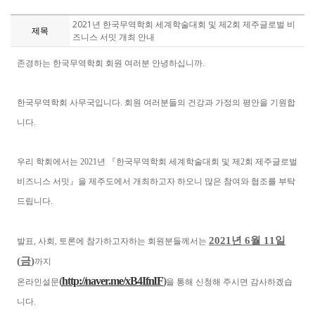
2021년 한국무역학회 세계학술대회 및 제2회 제주글로벌 비
제목
즈니스 서밋 개최 안내
존경하는 한국무역학회 회원 여러분 안녕하십니까
.
한국무역학회 사무국입니다
.
회원 여러분들의 건강과 가정의 평안을 기원합
니다
.
우리 학회에서는
2021
년
『
한국무역학회 세계학술대회 및 제
2
회 제주글로벌
비즈니스 서밋
』
을 제주도에서 개최하고자 하오니 많은 참여와 협조를 부탁
드립니다
.
2021
년
6
월
11
일
발표
,
사회
,
토론에 참가하고자하는 회원분들께서는
(
금
)
까지
(
http://naver.me/xB4IfnIF
)
온라인설문
을 통해 신청해 주시면 감사하겠습
니다
.