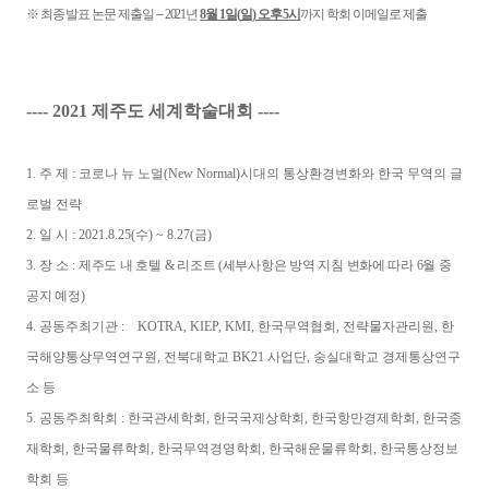
※
최종 발표 논문 제출일
–
2021
년
8
월
1
일
(
일
)
오후
5
시
까지 학회 이메일로 제출
---- 2021
제주도 세계학술대회
----
1.
주 제
:
코로나 뉴 노멀
(New Normal)
시대의 통상환경변화와 한국 무역의 글
로벌 전략
2.
일 시
: 2021.8.25(
수
) ~ 8.27(
금
)
3.
장 소
:
제주도 내 호텔
&
리조트
(
세부사항은 방역 지침 변화에 따라
6
월 중
공지 예정
)
4.
공동주최기관
:
KOTRA, KIEP, KMI,
한국무역협회
,
전략물자관리원
,
한
국해양통상무역연구원
,
전북대학교
BK21
사업단
,
숭실대학교 경제통상연구
소 등
5.
공동주최학회
:
한국관세학회
,
한국국제상학회
,
한국항만경제학회
,
한국중
재학회
,
한국물류학회
,
한국무역경영학회
,
한국해운물류학회
,
한국통상정보
학회 등