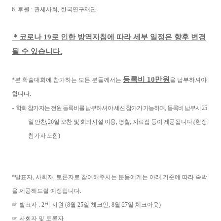
6.
후원
:
관세사회
,
한국연구재단
＊
코로나
19
로 인한 방역지침에 따라 세부 일정은 향후 변경
될 수 있습니다
.
등록비
10
만원
*
본 학술대회에 참가하는 모든 분들께서는
을 납부하셔야
합니다
.
-
학회 참가자는 전원 등록비를 납부하셔야 세션 참가가 가능하며
,
등록비 납부시
25
일 만찬
,
26
일 오찬 및 회의시설 이용
,
명찰
,
자료집 등이 제공됩니다
.(
현장
참가자 포함
)
*
발표자
,
사회자
.
토론자로 참여해주시는 분들에게는 아래 기준에 따라 숙박
을 제공해드릴 예정입니다
.
☞
발표자
: 2
박 지원
(8
월
25
일 체크인
, 8
월
27
일 체크아웃
)
☞
사회자 및 토론자