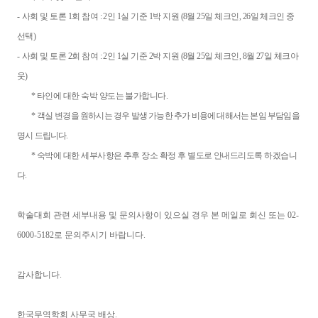
-
사회 및 토론
1
회 참여
: 2
인
1
실 기준
1
박 지원
(8
월
25
일 체크인
, 26
일 체크인 중
선택
)
-
사회 및 토론
2
회 참여
: 2
인
1
실 기준
2
박 지원
(8
월
25
일 체크인
, 8
월
27
일 체크아
웃
)
*
타인에 대한 숙박 양도는 불가합니다
.
*
객실 변경
을 원하시는 경우 발생 가능한 추가 비용에 대해서는 본임 부담임을
명시 드립니다
.
*
숙박에 대한 세부사항은 추후 장소 확정 후 별도로 안내드리도록 하겠습니
다
.
학술대회 관련 세부내용 및 문의사항이 있으실 경우 본 메일로 회신 또는
02-
6000-5182
로 문의주시기 바랍니다
.
감사합니다
.
한국무역학회 사무국 배상.