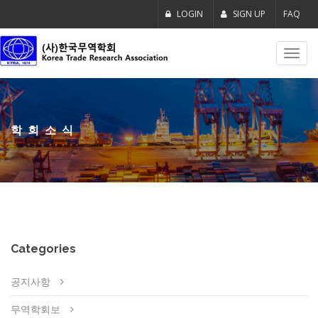
LOGIN
SIGN UP
FAQ
Toggl
navig
학회소식
Categories
공지사항
무역학회보