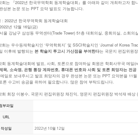
회는 『2022년 한국무역학회 동계학술대회』를 아래와 같이 개최하고자 합니
완성본 논문 또는 PPT 요약 발표도 가능합니다.
 명 : 2022년 한국무역학회 동계학술대회
 2022년 12월 16일(금)
 : 서울 강남구 삼성동 무역센터(Trade Tower) 51층 대회의실, 중회의실, 소회의
는 우수등재학술지인 ‘무역학회지’ 및 SSCI학술지인 ‘Journal of Korea
 1일 이후에 발행되는
본 학술지 투고시 가산점을 부여한다
는 국문지 편집위원장
 동계학술대회에 발표, 사회, 토론으로 참여하실 회원은 학회사무국 메일(newkt
제목, 소속명, 은행 통장 계좌번호, 휴대폰 번호와 사회 및 토론 희망자는 전공
 메일로 보내주시고 발표 희망자의 경우 완성본 논문 또는 PPT 요약본을 11
, 토론 수고비 송금을 위하여 필요합니다. 많은 참여 부탁드립니다.
,
,
(
학회
회장
이봉수
국문지
편집위원장
채진익
영문지
편집위원장
박석재
배상
첨부파일
URL
작성일
2022년 10월 12일