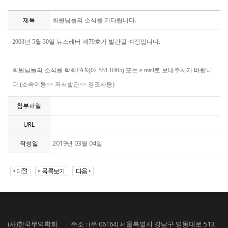
제목
회원님들의 소식을 기다립니다.
2003년 5월 30일 뉴스레터 제79호가 발간될 예정입니다.
회원님들의 소식을 학회FAX(02-551-8465) 또는 e-mail로 보내주시기 바랍니
다.(소속이동<> 저서발간<> 경조사등)
첨부파일
URL
작성일
2019년 03월 04일
(사)한국무역학회 주소 : (우 06164) 서울특별시 강남구 영동대로 513,