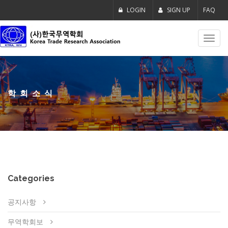
LOGIN
SIGN UP
FAQ
Toggl
navig
학회소식
Categories
공지사항
무역학회보