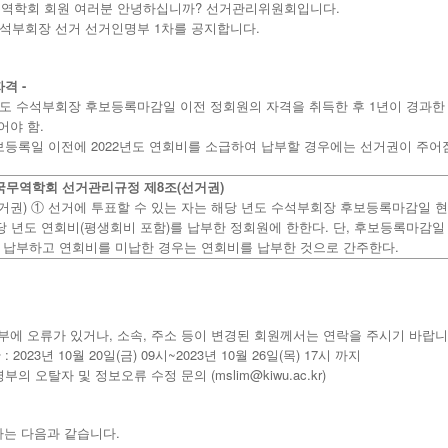
무역학회 회원 여러분 안녕하십니까? 선거관리위원회입니다.
 수석부회장 선거 선거인명부 1차를 공지합니다.
격 -
4년도 수석부회장 후보등록마감일 이전 정회원의 자격을 취득한 후 1년이 경과한 자
어야 함.
후보등록일 이전에 2022년도 연회비를 소급하여 납부할 경우에는 선거권이 주어
8
(
)
국무역학회
선거관리규정
제
조
선거권
) ①
거권
선거에
투표할
수
있는
자는
해당
년도
수석부회장
후보등록마감일
현
(
)
.
,
당
년도
연회비
평생회비
포함
를
납부한
정회원에
한한다
단
후보등록마감일
.
납부하고
연회비를
미납한
경우는
연회비를
납부한
것으로
간주한다
부에 오류가 있거나, 소속, 주소 등이 변경된 회원께서는 연락을 주시기 바랍니
: 2023년 10월 20일(금) 09시~2023년 10월 26일(목) 17시 까지
명부의 오탈자 및 정보오류 수정 문의 (mslim@kiwu.ac.kr)
.
자는
다음과
같습니다