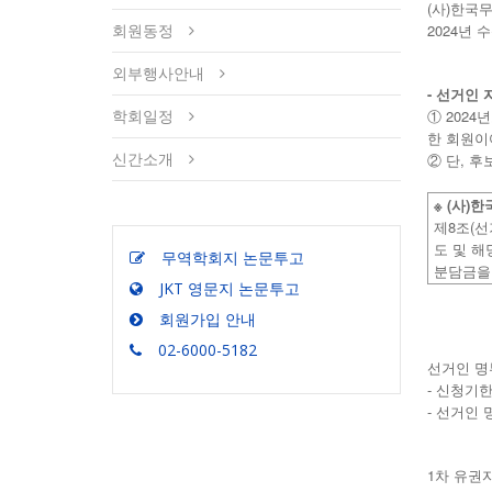
(사)한국
회원동정
2024년
외부행사안내
- 선거인 자
학회일정
① 202
한 회원이
신간소개
② 단, 
※ (
)
사
한
8
(
제
조
선
도
및
해
무역학회지 논문투고
분담금을
JKT 영문지 논문투고
회원가입 안내
02-6000-5182
선거인 명
- 신청기한 
- 선거인 
1
차
유권