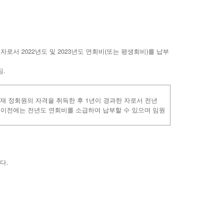
로서 2022년도 및 2023년도 연회비(또는 평생회비)를 납부
짐.
1
재
정회원의
자격을
취득한
후
년이
경과한
자로서
전년
이전에는
전년도
연회비를
소급하여
납부할
수
있으며
임원
다.