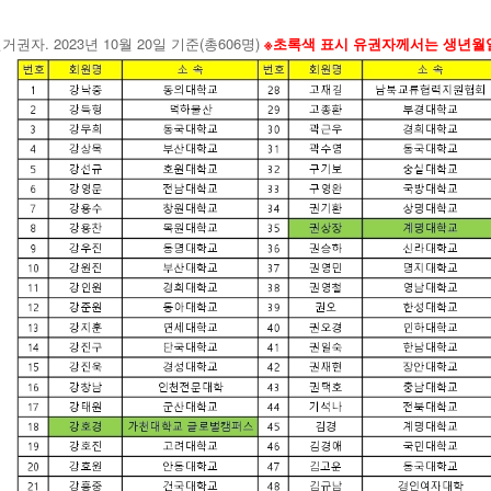
. 2023
10
20
(
606
)
※
권자
년
월
일
기준
총
명
초록색
표시
유권자께서는
생년월