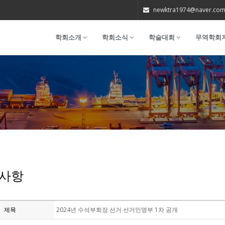
newktra1974@naver.co
학회소개
학회소식
학술대회
무역학회
사항
제목
2024년 수석부회장 선거 선거인명부 1차 공개