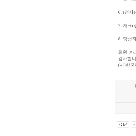
6. (
전자
)
7.
개표
(
8.
당선자
회원 여
감사합
(
사
)
한국