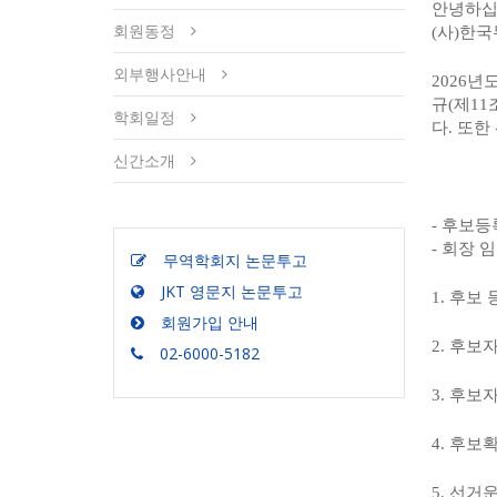
안녕하
회원동정
(
사
)
한국
외부행사안내
2026
년도
규
(
제
11
학회일정
다
.
또한
신간소개
-
후보등
-
회장 
무역학회지 논문투고
JKT 영문지 논문투고
1.
후보 
회원가입 안내
2.
후보자
02-6000-5182
3.
후보자
4.
후보
5.
선거운