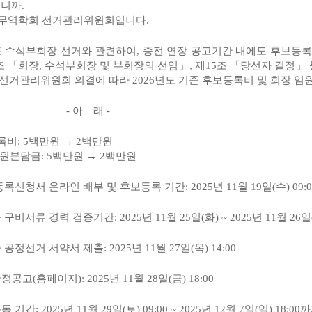
십니까
.
무역학회 선거관리위원회입니다
.
 수석부회장 선거와 관련하여
,
종전 연장 공고기간 내에도 후보등록
조
「
회장
,
수석부회장 및 부회장의 선임
」
,
제
15
조
「
당선자 결정
」
 선거관리위원회 의결에 따라
2026
년도 기준 후보등록비 및 회장 
-
아
래
-
록비
: 5
백만원
→
2
백만원
임원분담금
: 5
백만원
→
2
백만원
등록신청서 온라인 배부 및 후보등록 기간
: 2025
년
11
월
19
일
(
수
) 09:
 구비서류 경력 검증기간
: 2025
년
11
월
25
일
(
화
) ~ 2025
년
11
월
26
일
 공정선거 서약서 제출
: 2025
년
11
월
27
일
(
목
) 14:00
확정공고
(
홈페이지
): 2025
년
11
월
28
일
(
금
) 18:00
동 기간
: 2025
년
11
월
29
일
(
토
) 09:00 ~ 2025
년
12
월
7
일
(
일
) 18:00
까