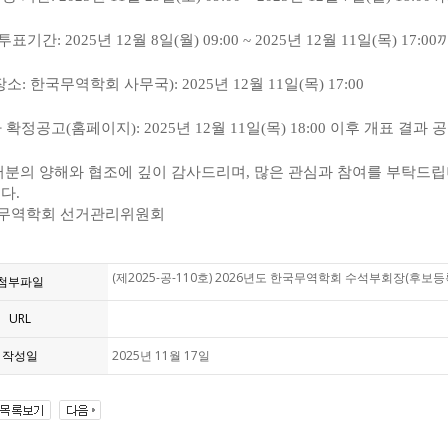
투표기간
: 2025
년
12
월
8
일
(
월
) 09:00 ~ 2025
년
12
월
11
일
(
목
) 17:00
장소
:
한국무역학회 사무국
): 2025
년
12
월
11
일
(
목
) 17:00
 확정공고
(
홈페이지
): 2025
년
12
월
11
일
(
목
) 18:00
이후 개표 결과 
러분의 양해와 협조에 깊이 감사드리며
,
많은 관심과 참여를 부탁드
니다
.
무역학회 선거관리위원회
(제2025-공-110호) 2026년도 한국무역학회 수석부회장(후보등록
첨부파일
URL
작성일
2025년 11월 17일