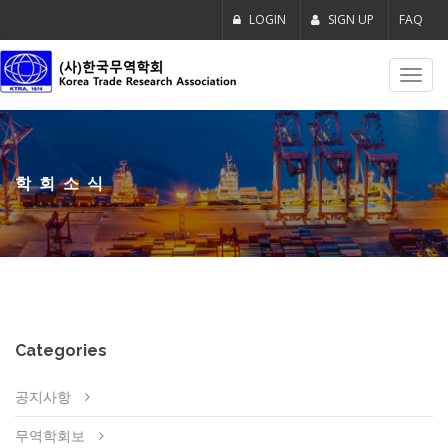
LOGIN
SIGN UP
FAQ
Toggl
navig
학회소식
Categories
공지사항
무역학회보