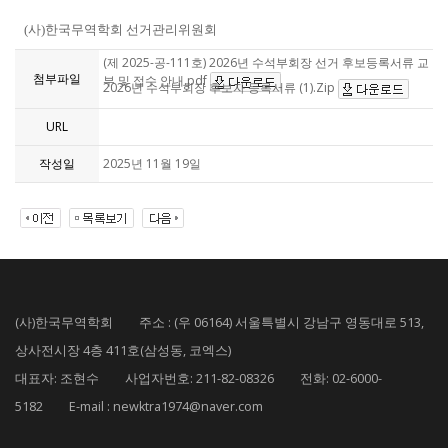
(
사
)
한국무역학회 선거관리위원회
(제 2025-공-111호) 2026년 수석부회장 선거 후보등록서류 교
첨부파일
부 및 접수 안내.pdf
2026년 수석부회장 후보자 등록서류 (1).Zip
URL
작성일
2025년 11월 19일
(사)한국무역학회 주소 : (우 06164) 서울특별시 강남구 영동대로 513,
상사전시장 4층 411호(삼성동, 코엑스)
대표자: 조현수 사업자번호: 211-82-08326 전화: 02-6000-
5182 E-mail : newktra1974@naver.com