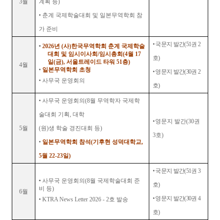
3
월
계획 등
)
•
춘계 국제학술대회 및 일본무역학회 참
가 준비
•
국문지 발간
(51
권
2
•
2026
년
(
사
)
한국무역학회 춘계 국제학술
대회 및 임시이사회
/
임시총회
(4
월
17
호
)
일
(
금
),
서울트레이드 타워
51
층
)
4
월
•
일본무역학회 초청
•
영문지 발간
(30
권
2
•
사무국 운영회의
호
)
•
사무국 운영회의
(8
월 무역학자 국제학
술대회 기획
,
대학
•
영문지 발간
(30
권
5
월
(
원
)
생 학술 경진대회 등
)
3
호
)
•
일본무역학회 참석
(
기후현 성덕대학교
,
5
월
22-23
일
)
•
국문지 발간
(51
권
3
•
사무국 운영회의
(8
월 국제학술대회 준
호
)
비 등
)
6
월
•
영문지 발간
(30
권
4
•
KTRA News Letter 2026 - 2
호 발송
호
)