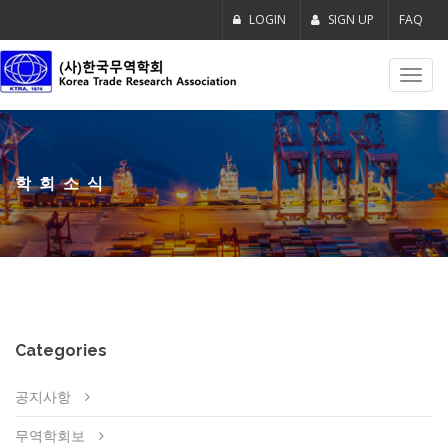
LOGIN
SIGN UP
FAQ
Toggl
navig
학회소식
Categories
공지사항
무역학회보