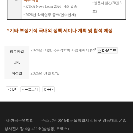
지수 시상
•
영문지 발간
(30
권
8
•
KTRA News Letter 2026 - 4
호 발송
호
)
•
2026
년 학회업무 종료
(
인수인계
)
*
기타 부정기적 국내외 정책 세미나 개최 및 참석 예정
2026년 (사)한국무역학회 사업계획서.pdf
첨부파일
URL
작성일
2026년 01월 07일
(사)한국무역학회 주소 : (우 06164) 서울특별시 강남구 영동대로 513,
상사전시장 4층 411호(삼성동, 코엑스)