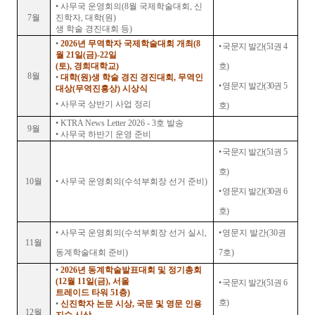
•
사무국 운영회의
(8
월 국제학술대회
,
신
7
월
진학자
,
대학
(
원
)
생 학술 경진대회 등
)
•
2026
년 무역학자 국제학술대회 개최
(8
•
국문지 발간
(51
권
4
월
21
일
(
금
)-22
일
(
토
), 경희대학교
)
호
)
8
월
•
대학
(
원
)
생 학술 경진 경진대회
,
무역인
•
영문지 발간
(30
권
5
대상(무역진흥상) 시상식
•
사무국 상반기 사업 정리
호
)
•
KTRA News Letter 2026 - 3
호 발송
9
월
•
사무국 하반기 운영 준비
•
국문지 발간
(51
권
5
호
)
10
월
•
사무국 운영회의
(
수석부회장 선거 준비
)
•
영문지 발간
(30
권
6
호
)
•
사무국 운영회의
(
수석부회장 선거 실시
,
•
영문지 발간
(30
권
11
월
동계학술대회 준비
)
7
호
)
•
2026
년 동계학술발표대회 및 정기총회
(12
월
11
일
(
금
),
서울
•
국문지 발간
(51
권
6
트레이드 타워
51
층
)
호
)
•
신진학자 논문 시상
,
국문 및 영문 인용
12
월