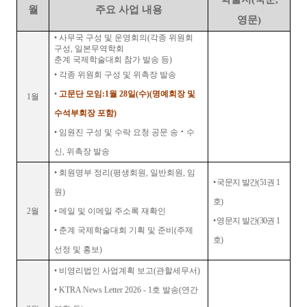
월
주요 사업 내용
영문
)
•
사무국 구성 및 운영회의
(
각종 위원회
구성
,
일본무역학회
춘계 국제학술대회 참가 발송 등
)
•
각종 위원회 구성 및 위촉장 발송
•
고문단 모임
:
1
월
28
일
(
수
)(
명예회장 및
1
월
수석부회장 포함
)
•
임원진 구성 및 수락 요청 공문 송
‧
수
신
,
위촉장 발송
•
회원명부 정리
(
평생회원
,
일반회원
,
임
•
국문지 발간
(51
권
1
원
)
호
)
2
월
•
메일 및 이메일 주소록 재확인
•
영문지 발간
(30
권
1
•
춘계 국제학술대회 기획 및 준비
(
주제
호
)
선정 및 홍보
)
•
비영리법인 사업계획 보고
(
관할세무서
)
•
KTRA News Letter 2026 - 1
호 발송
(
연간