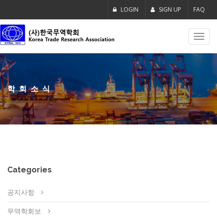
LOGIN
SIGN UP
FAQ
Toggl
navig
학회소식
Categories
공지사항
무역학회보