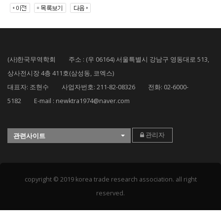
(사)한국무역학회 주소 : (우 06164) 서울특별시 강남구 영동대로 513,
상사전시장 4층 411호(삼성동, 코엑스)
대표자: 조현수 사업자번호: 211-82-08326 전화: 02-6000-
5182 E-mail : newktra1974@naver.com
관리자
관련사이트
copyright © 2019 korea trade research association. all right
reserved.