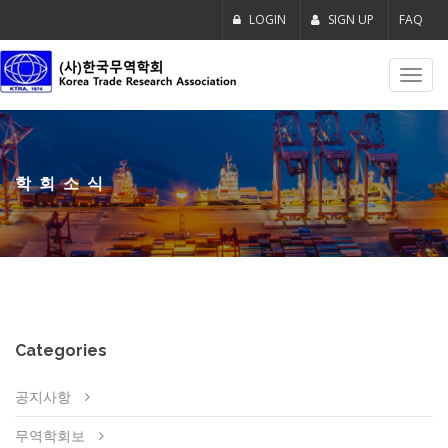
LOGIN
SIGN UP
FAQ
Toggl
navig
학회소식
Categories
공지사항
무역학회보