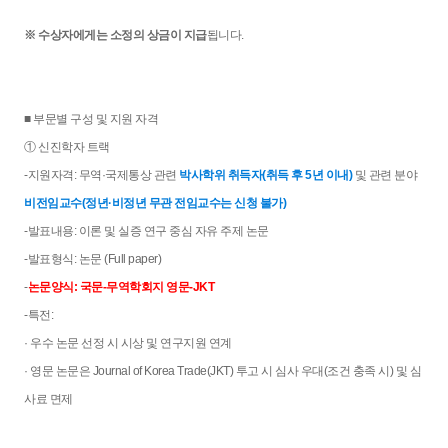
※ 수상자에게는 소정의 상금이 지급
됩니다.
■ 부문별 구성 및 지원 자격
① 신진학자 트랙
-지원자격: 무역·국제통상 관련
박사학위 취득자(취득 후 5년 이내)
및 관련 분야
비전임교수(정년
·비정년 무관 전임교수는 신청 불가
)
-발표내용: 이론 및 실증 연구 중심 자유 주제 논문
-발표형식: 논문 (Full paper)
-
논문양식: 국문-무역학회지 영문-JKT
-특전:
· 우수 논문 선정 시 시상 및 연구지원 연계
· 영문 논문은 Journal of Korea Trade(JKT) 투고 시 심사 우대(조건 충족 시) 및 심
사료 면제