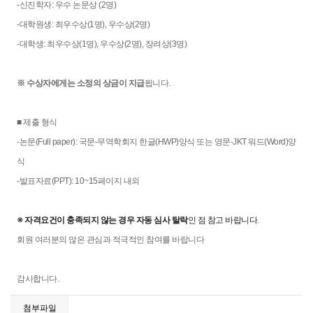
-신진학자: 우수 논문상 (2명)
-대학원생: 최우수상(1명), 우수상(2명)
-대학생: 최우수상(1명), 우수상(2명), 장려상(3명)
※ 수상자에게는 소정의 상금이 지급
됩니다.
■ 제출 형식
-논문(Full paper): 국문-무역학회지 한글(HWP)양식 또는 영문-JKT 워드(Word)양
식
-발표자료(PPT): 10~15페이지 내외
※ 자격요건이 충족되지 않는 경우 자동 심사 탈락
인 점 참고 바랍니다.
회원 여러분의 많은 관심과 적극적인 참여를 바랍니다
감사합니다.
첨부파일