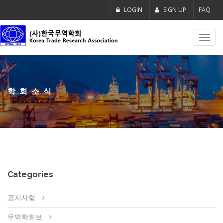
LOGIN
SIGN UP
FAQ
Toggl
navig
학회소식
Categories
공지사항
무역학회보