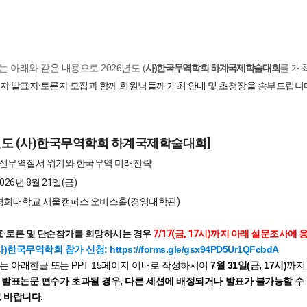
는 아래와 같은 내용으로
2026
년도 (
사
)
한국무역학회 하계
국제학술대회
를 개
자·발표자·토론자 모집과 함께 회원님들께 개최 안내 및 초청장을 송부드립니
6년도 (사)한국무역학회 하계국제학술대회]
 : 신무역질서 위기와 한국무역 미래전략
2026년 8월 21일(금)
: 경희대학교 서울캠퍼스 오비스홀(경영대학관)
표·토론 및 단순참가를 희망하시는 경우
7/17(금, 17시)까지 아래 설문조사에 
(사)한국무역학회 참가 신청:
https://forms.gle/gsx94PD5Ur1QFcbdA
는 아래한글 또는
PPT 15
페이지 이내로 작성하시어
7
월
31
일
(
금, 17시
)
까지
 발표논문 편수가 초과될 경우, 다른 세션에 배정되거나 발표가 불가능할 수
고 바랍니다.