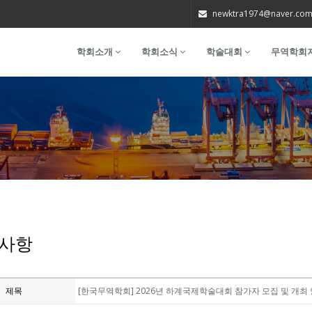
newktra1974@naver.co
학회소개
학회소식
학술대회
무역학회
사항
제목
[한국무역학회] 2026년 하계국제학술대회 참가자 모집 및 개최