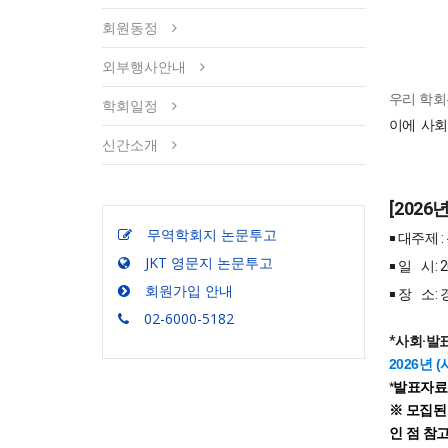
회원동정
외부행사안내
우리 학회
학회일정
이에
사회
신간소개
[202
무역학회지 논문투고
￭ 대주제
JKT 영문지 논문투고
￭ 일 시: 
회원가입 안내
￭ 장 소
02-6000-5182
*
사회·발
2026년 
*
발표자료
※ 모집된
인 점 참