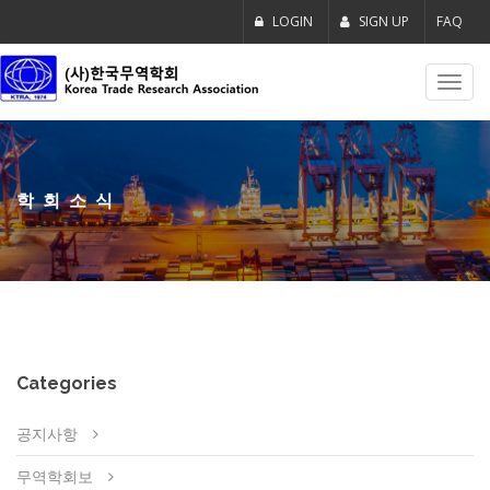
LOGIN
SIGN UP
FAQ
Toggl
navig
학회소식
Categories
공지사항
무역학회보