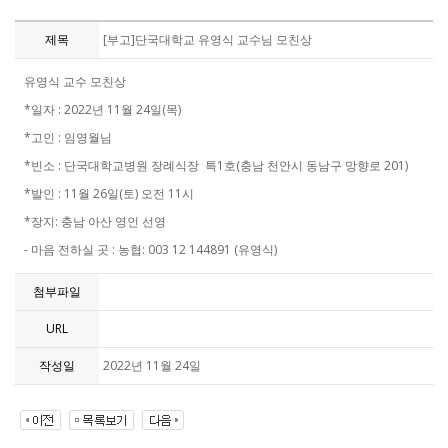
제목
[부고]단국대학교 유영식 교수님 모친상
유영식 교수 모친상
*일자 : 2022년 11월 24일(목)
*고인 : 임영월님
*빈소 : 단국대학교병원 장례식장 특1호(충남 천안시 동남구 망향로 201)
*발인 : 11월 26일(토) 오전 11시
*장지: 충남 아산 영인 선영
- 마음 전하실 곳 : 농협: 003 12 144891 (유영식)
첨부파일
URL
작성일
2022년 11월 24일