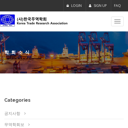
LOGIN
SIGN UP
FAQ
Toggl
navig
학회소식
Categories
공지사항
무역학회보