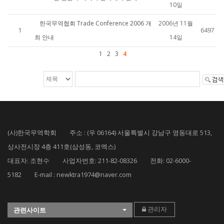
10일
한국무역협회 Trade Conference 2006 개
2006년 11월
1
6497
최 안내
14일
1
2
3
4
(사)한국무역학회 주소 : (우 06164) 서울특별시 강남구 영동대로 513,
상사전시장 4층 411호(삼성동, 코엑스)
대표자: 조현수 사업자번호: 211-82-08326 전화: 02-6000-
5182 E-mail : newktra1974@naver.com
관리자
관련사이트