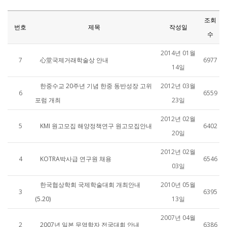
조회
번호
제목
작성일
수
2014년 01월
7
心堂국제거래학술상 안내
6977
14일
한중수교 20주년 기념 한중 동반성장 고위
2012년 03월
6
6559
포럼 개최
23일
2012년 02월
5
KMI 원고모집 해양정책연구 원고모집안내
6402
20일
2012년 02월
4
KOTRA박사급 연구원 채용
6546
03일
한국협상학회 국제학술대회 개최안내
2010년 05월
3
6395
(5.20)
13일
2007년 04월
2
2007년 일본 무역학자 전국대회 안내
6386