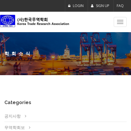
LOGIN
SIGN UP
FAQ
Toggl
navig
학회소식
Categories
공지사항
무역학회보