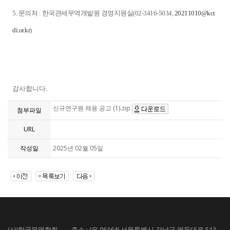
5. 문의처 : 한국관세무역개발원 경영지원실(02-3416-5034,
20211010@kct
di.or.kr
)
감사합니다.
신규연구원 채용 공고 (1).zip
첨부파일
URL
작성일
2025년 02월 05일
(사)한국무역학회 주소 : (우 06164) 서울특별시 강남구 영동대로 513,