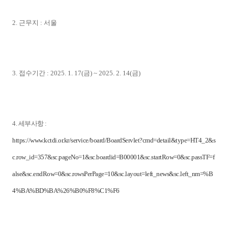
2. 근무지 : 서울
3. 접수기간 : 2025. 1. 17(금) ~ 2025. 2. 14(금)
4. 세부사항 :
https://www.kctdi.or.kr/service/board/BoardServlet?cmd=detail&type=HT4_2&s
c.row_id=357&sc.pageNo=1&sc.boardid=B00001&sc.startRow=0&sc.passTF=f
alse&sc.endRow=0&sc.rowsPerPage=10&sc.layout=left_news&sc.left_nm=%B
4%BA%BD%BA%26%B0%F8%C1%F6