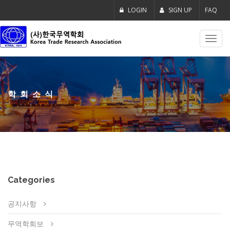
LOGIN
SIGN UP
FAQ
Toggl
navig
학회소식
Categories
공지사항
무역학회보