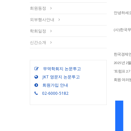
회원동정
안녕하세요
외부행사안내
(사)한국
학회일정
신간소개
한국경제연구
2025년 
무역학회지 논문투고
'트럼프 2
JKT 영문지 논문투고
회원 여러분
회원가입 안내
02-6000-5182