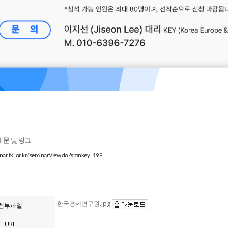
내문 및 링크
inar.fki.or.kr/seminarView.do?smnkey=199
한국경제연구원.jpg
첨부파일
URL