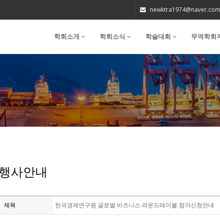
newktra1974@naver.co
학회소개
학회소식
학술대회
무역학회
행사안내
제목
한국경제연구원 글로벌 비즈니스 라운드테이블 참가신청안내