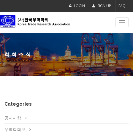
LOGIN
SIGN UP
FAQ
Toggl
navig
학회소식
Categories
공지사항
무역학회보