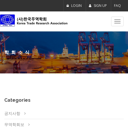
LOGIN
SIGN UP
FAQ
Toggl
navig
학회소식
Categories
공지사항
무역학회보