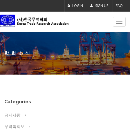
LOGIN
SIGN UP
FAQ
Toggl
navig
학회소식
Categories
공지사항
무역학회보