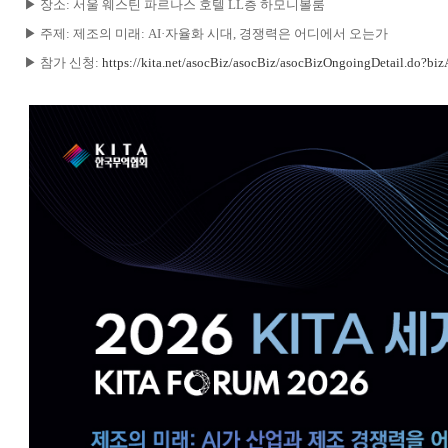
▶ 장소: 서울 웨스틴 파르나스 호텔 LL층 하모니볼룸
▶ 주제: 제조의 미래: AI·자율화 시대, 경쟁력은 어디에서 오는가
▶ 참가 신청:
https://kita.net/asocBiz/asocBiz/asocBizOngoingDetail.do?b