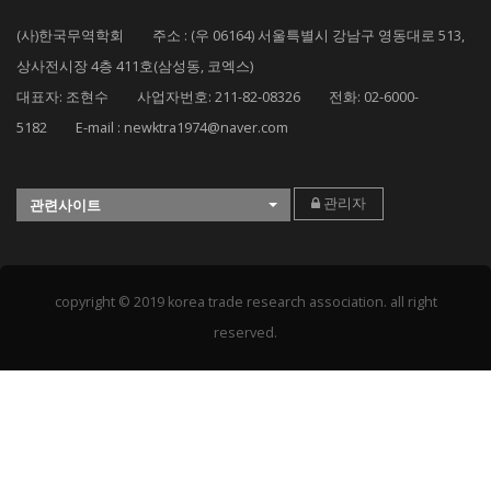
(사)한국무역학회 주소 : (우 06164) 서울특별시 강남구 영동대로 513,
상사전시장 4층 411호(삼성동, 코엑스)
대표자: 조현수 사업자번호: 211-82-08326 전화: 02-6000-
5182 E-mail : newktra1974@naver.com
관리자
관련사이트
copyright © 2019 korea trade research association. all right
reserved.